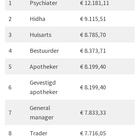
1
Psychiater
€ 12.181,11
2
Hidha
€ 9.115,51
3
Huisarts
€ 8.785,70
4
Bestuurder
€ 8.373,71
5
Apotheker
€ 8.199,40
Gevestigd
6
€ 8.199,40
apotheker
General
7
€ 7.833,33
manager
8
Trader
€ 7.716,05