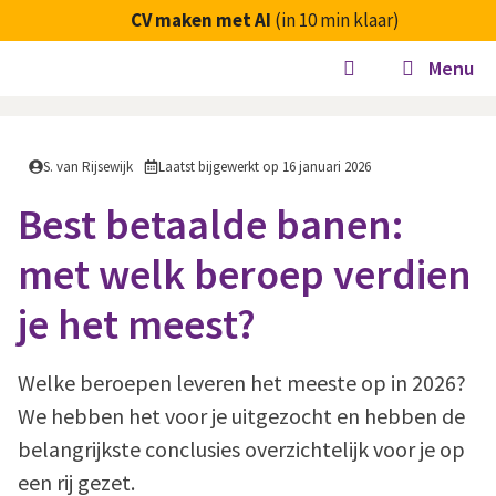
Ga
CV maken met AI
(in 10 min klaar)
naar
Menu
de
inhoud
S. van Rijsewijk
Laatst bijgewerkt op
16 januari 2026
Best betaalde banen:
met welk beroep verdien
je het meest?
Welke beroepen leveren het meeste op in 2026?
We hebben het voor je uitgezocht en hebben de
belangrijkste conclusies overzichtelijk voor je op
een rij gezet.