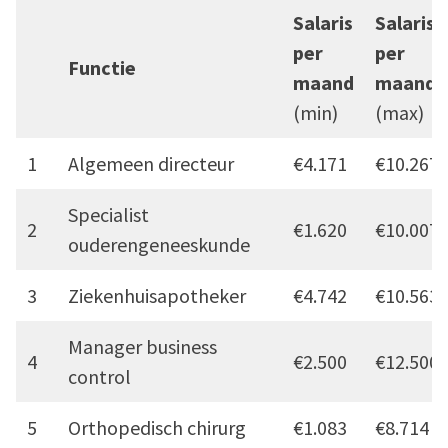
Salaris
Salaris
per
per
Functie
maand
maand
(min)
(max)
1
Algemeen directeur
€4.171
€10.267
Specialist
2
€1.620
€10.007
ouderengeneeskunde
3
Ziekenhuisapotheker
€4.742
€10.563
Manager business
4
€2.500
€12.500
control
5
Orthopedisch chirurg
€1.083
€8.714