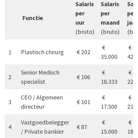
Salaris
Salaris
Sala
per
per
per
Functie
uur
maand
jaar
(bruto)
(bruto)
(bru
€
€
1
Plastisch chirurg
€ 202
35.000
420
Senior Medisch
€
€
2
€ 106
specialist
18.333
220
CEO / Algemeen
€
€
3
€ 101
directeur
17.500
210
Vastgoedbelegger
€
€
4
€ 87
/ Private bankier
15.000
180