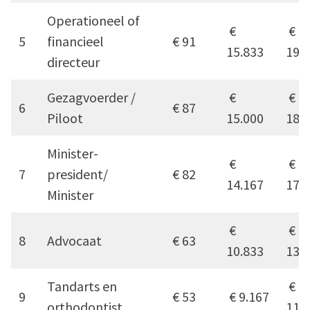
Operationeel of
€
€
5
financieel
€ 91
15.833
190
directeur
Gezagvoerder /
€
€
6
€ 87
Piloot
15.000
180
Minister-
€
€
7
president/
€ 82
14.167
170
Minister
€
€
8
Advocaat
€ 63
10.833
130
Tandarts en
€
9
€ 53
€ 9.167
orthodontist
110