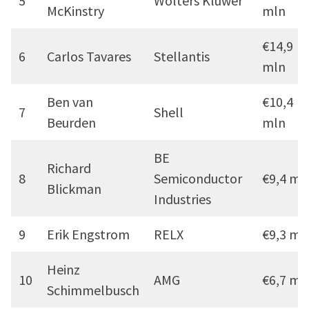
5
Wolters Kluwer
McKinstry
mln
€14,9
6
Carlos Tavares
Stellantis
mln
Ben van
€10,4
7
Shell
Beurden
mln
BE
Richard
8
Semiconductor
€9,4 ml
Blickman
Industries
9
Erik Engstrom
RELX
€9,3 ml
Heinz
10
AMG
€6,7 ml
Schimmelbusch